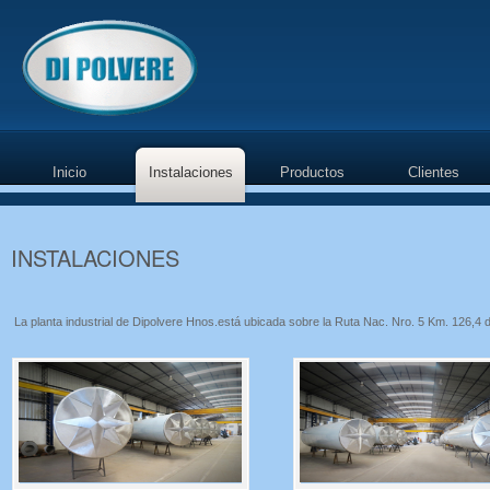
Inicio
Instalaciones
Productos
Clientes
INSTALACIONES
La planta industrial de Dipolvere Hnos.está ubicada sobre la Ruta Nac. Nro. 5 Km. 126,4 d